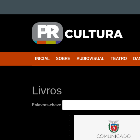
Ir para o conteúdo
Ir para a navegação
PARANÁ
Ir para a busca
CULTURA
Mapa do site
INICIAL
SOBRE
AUDIOVISUAL
TEATRO
DA
Navegação
principal
Livros
Palavras-chave