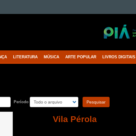
NÇA
LITERATURA
MÚSICA
ARTE POPULAR
LIVROS DIGITAIS
Período
Pesquisar
Vila Pérola