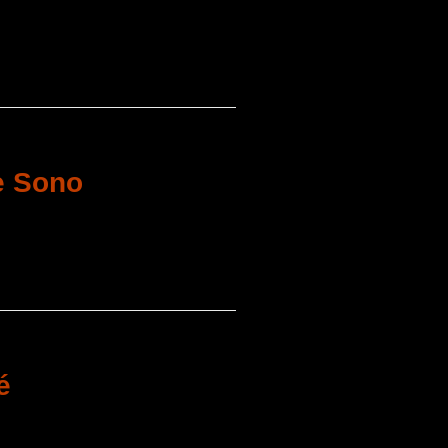
e Sono
é