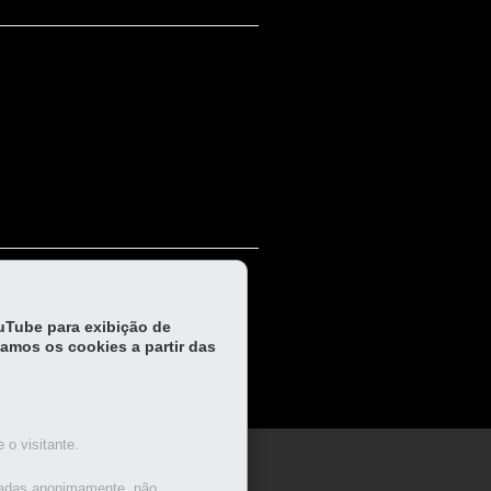
ouTube para exibição de
tamos os cookies a partir das
o visitante.
TEATRO
tadas anonimamente, não