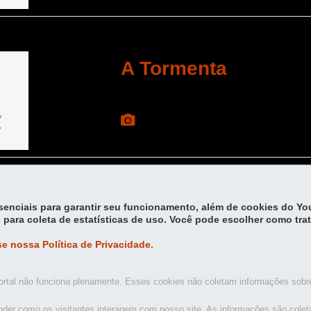
A Tormenta
essenciais para garantir seu funcionamento, além de cookies do Y
Carregar mais
 para coleta de estatísticas de uso. Você pode escolher como tra
e nossa Política de Privacidade.
rtal não funciona plenamente. Esses cookies não coletam informações sobre 
DANÇA
LITERATURA
MUSEUS
MÚSICA
der como os visitantes interagem com nosso site. As informações são cole