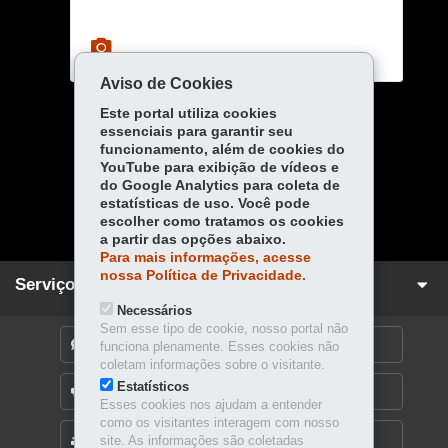
Aviso de Cookies
Este portal utiliza cookies
essenciais para garantir seu
funcionamento, além de cookies do
YouTube para exibição de vídeos e
Carregar mais
do Google Analytics para coleta de
estatísticas de uso. Você pode
escolher como tratamos os cookies
a partir das opções abaixo.
Para mais informações, acesse
nossa Política de Privacidade.
Serviços para você!
Necessários
Sem esse tipo de cookie, nosso portal não
DENUNCIE CORRUPÇÃO
funciona plenamente. Esses cookies não
coletam informações sobre o visitante.
Estatísticos
OUVIDORIA
Esses cookies nos ajudam a entender
como os visitantes interagem com nosso
MAPA DO SITE
site. As informações são coletadas