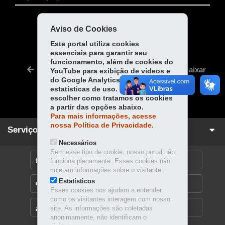
COMPARTILHE:
Aviso de Cookies
Fa
W
Este portal utiliza cookies
essenciais para garantir seu
ce
ha
Tw
funcionamento, além de cookies do
bo
ts
Voltar
Início
Imprimir
Baixar
YouTube para exibição de vídeos e
itt
ok
Ap
do Google Analytics para coleta de
er
estatísticas de uso. Você pode
p
escolher como tratamos os cookies
a partir das opções abaixo.
Para mais informações, acesse
nossa Política de Privacidade.
Serviços para você!
Necessários
Sem esse tipo de cookie, nosso portal não
DENUNCIE CORRUPÇÃO
funciona plenamente. Esses cookies não
coletam informações sobre o visitante.
Estatísticos
OUVIDORIA
Esses cookies nos ajudam a entender
como os visitantes interagem com nosso
MAPA DO SITE
site. As informações são coletadas
anonimamente, não identificam o