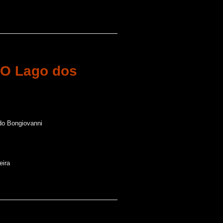
| O Lago dos
ndo Bongiovanni
eira