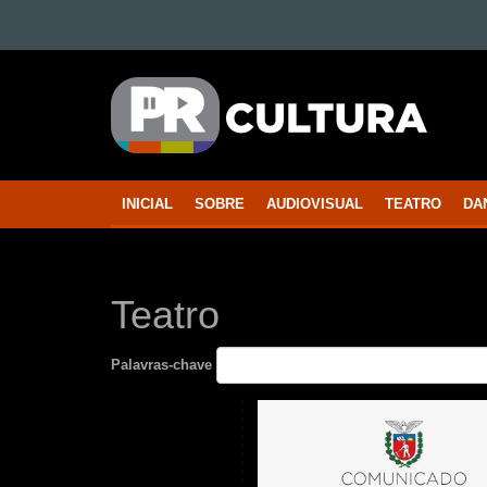
Ir para o conteúdo
Ir para a navegação
PARANÁ
Ir para a busca
CULTURA
Mapa do site
INICIAL
SOBRE
AUDIOVISUAL
TEATRO
DA
Navegação
principal
Teatro
Palavras-chave