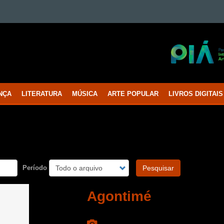
NÇA
LITERATURA
MÚSICA
ARTE POPULAR
LIVROS DIGITAIS
Período
Pesquisar
Agontimé