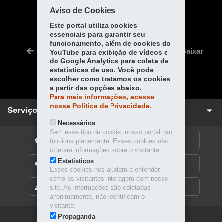
COMPARTILHE:
Aviso de Cookies
Fa
W
Este portal utiliza cookies
essenciais para garantir seu
ce
ha
Tw
funcionamento, além de cookies do
bo
ts
Voltar
Início
Imprimir
Baixar
YouTube para exibição de vídeos e
itt
ok
Ap
do Google Analytics para coleta de
er
estatísticas de uso. Você pode
p
escolher como tratamos os cookies
a partir das opções abaixo.
Para mais informações, acesse
nossa Política de Privacidade.
Serviços para você!
Necessários
Sem esse tipo de cookie, nosso portal não
DENUNCIE CORRUPÇÃO
funciona plenamente. Esses cookies não
coletam informações sobre o visitante.
Estatísticos
OUVIDORIA
Esses cookies nos ajudam a entender
como os visitantes interagem com nosso
MAPA DO SITE
site. As informações são coletadas
anonimamente, não identificam o
visitante.
Propaganda