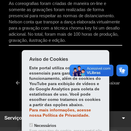
As coreografias foram criadas de maneira on-line e
somente as gravações foram realizadas de forma
presencial para respeitar as normas de distanciamento.
Nelson conta que transpor a dança elaborada virtualmente
para a gravação com a técnica chroma key foi um desafio
adicional. No total, foram mais de 100 horas de produção,
gravação, ilustração e edição.
COMPARTILHE:
Aviso de Cookies
Fa
W
Este portal utiliza cookies
essenciais para garantir seu
ce
ha
Tw
funcionamento, além de cookies do
bo
ts
Voltar
Início
Imprimir
Baixar
YouTube para exibição de vídeos e
itt
ok
Ap
do Google Analytics para coleta de
er
estatísticas de uso. Você pode
p
escolher como tratamos os cookies
a partir das opções abaixo.
Para mais informações, acesse
nossa Política de Privacidade.
Serviços para você!
Necessários
Sem esse tipo de cookie, nosso portal não