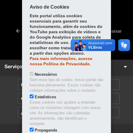
COMPARTILHE:
Aviso de Cookies
Fa
W
Este portal utiliza cookies
essenciais para garantir seu
ce
ha
Tw
funcionamento, além de cookies do
bo
ts
Voltar
Início
Imprimir
Baixar
YouTube para exibição de vídeos e
itt
ok
Ap
do Google Analytics para coleta de
er
estatísticas de uso. Você pode
p
escolher como tratamos os cookies
a partir das opções abaixo.
Para mais informações, acesse
nossa Política de Privacidade.
Serviços para você!
Necessários
Sem esse tipo de cookie, nosso portal não
DENUNCIE CORRUPÇÃO
funciona plenamente. Esses cookies não
coletam informações sobre o visitante.
Estatísticos
OUVIDORIA
Esses cookies nos ajudam a entender
como os visitantes interagem com nosso
MAPA DO SITE
site. As informações são coletadas
anonimamente, não identificam o
visitante.
Propaganda