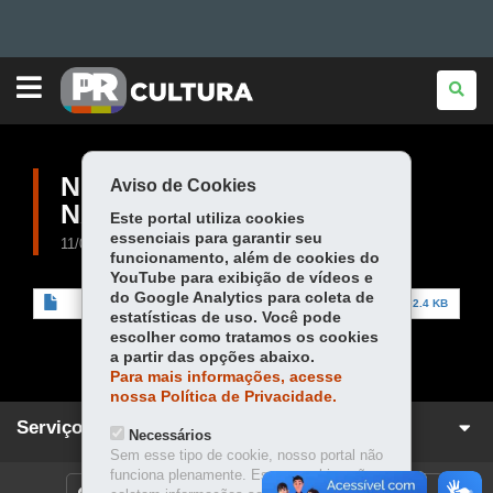
PARANÁ
Ir
CULTURA
para
Ir
para
Ir
o
NOTÍCIA DE UM
Aviso de Cookies
conteúdo
Mapa
para
a
NAUFRÁGIO
Este portal utiliza cookies
navegação
do
a
essenciais para garantir seu
11/05/2025
funcionamento, além de cookies do
busca
site
YouTube para exibição de vídeos e
do Google Analytics para coleta de
noticia_de_um_naufragio_-_luiz_andrioli.pdf
702.4 KB
estatísticas de uso. Você pode
escolher como tratamos os cookies
a partir das opções abaixo.
Para mais informações, acesse
nossa Política de Privacidade.
Serviços para você!
Necessários
Sem esse tipo de cookie, nosso portal não
funciona plenamente. Esses cookies não
DENUNCIE CORRUPÇÃO