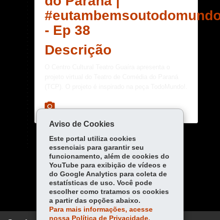
do Paraná |
#eutambemsoutodomund
- Ep 38
Descrição
O Centro Cultural Teatro Guaíra apresenta o
projeto virtual do Teatro de Comédia do Paraná
(TCP). O projeto é inspirado na peça TodoMundo!.
Aviso de Cookies
Este portal utiliza cookies
essenciais para garantir seu
funcionamento, além de cookies do
YouTube para exibição de vídeos e
Carregar mais
do Google Analytics para coleta de
estatísticas de uso. Você pode
escolher como tratamos os cookies
a partir das opções abaixo.
Para mais informações, acesse
nossa Política de Privacidade.