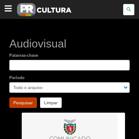
PARANÁ
CULTURA
Audiovisual
Palavras-chave
Período
Pesquisar
Limpar