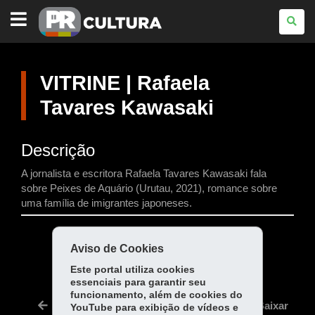
PARANÁ
CULTURA
VITRINE | Rafaela
Tavares Kawasaki
Descrição
A jornalista e escritora Rafaela Tavares Kawasaki fala
sobre Peixes de Aquário (Urutau, 2021), romance sobre
uma família de imigrantes japoneses.
COMPARTILHE:
Aviso de Cookies
Fa
W
Este portal utiliza cookies
essenciais para garantir seu
ce
ha
Tw
funcionamento, além de cookies do
bo
ts
Voltar
Início
Imprimir
Baixar
YouTube para exibição de vídeos e
itt