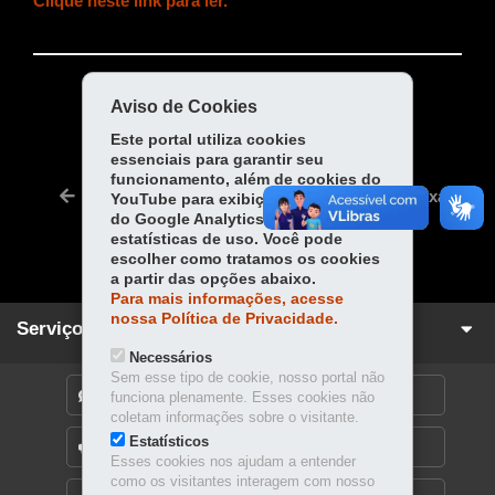
Clique neste link para ler.
COMPARTILHE:
Aviso de Cookies
Fa
W
Este portal utiliza cookies
essenciais para garantir seu
ce
ha
Tw
funcionamento, além de cookies do
bo
ts
Voltar
Início
Imprimir
Baixar
YouTube para exibição de vídeos e
itt
ok
Ap
do Google Analytics para coleta de
er
estatísticas de uso. Você pode
p
escolher como tratamos os cookies
a partir das opções abaixo.
Para mais informações, acesse
nossa Política de Privacidade.
Serviços para você!
Necessários
Sem esse tipo de cookie, nosso portal não
DENUNCIE CORRUPÇÃO
funciona plenamente. Esses cookies não
coletam informações sobre o visitante.
Estatísticos
OUVIDORIA
Esses cookies nos ajudam a entender
como os visitantes interagem com nosso