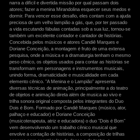
narra a difícil e divertida missão por qual passam dois
atores; fazer a menina Mirandolina esquecer seus medos e
dormir. Para vencer esse desafio, eles contam com a ajuda
preciosa de um velho lampião a gás, que, por ter passado
a vida escutando fábulas contadas sob a sua luz, tornou-se
também um excelente contador e cantador de histórias.
Concebida pelos músicos e atores Candiê Marques e
Doriane Conceição, a montagem é fruto de uma extensa
pesquisa, onde a música e a dramaturgia tenham o mesmo
peso cênico, os objetos usados para contar as histórias se
transformam em personagens e instrumentos musicais,
unindo forma, dramaticidade e musicalidade em cada
elemento cênico. "A Menina e o Lampião" apresenta
diversas técnicas de animação, principalmente a do teatro
de objetos e animação direta além de musica ao vivo e
trilha sonora original composta pelos integrantes do Duo
Dois é Bom. Formado por Candiê Marques (músico, ator,
palhaço e educador) e Doriane Conceição
(musicoterapeuta, atriz e educadora) o duo "Dois é Bom"
vem desenvolvendo um trabalho cênico musical que
envolve a contação de histórias, a composição de trilhas