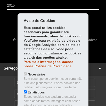
2015
COMPARTILHE:
Aviso de Cookies
Fa
W
Este portal utiliza cookies
essenciais para garantir seu
ce
ha
Tw
funcionamento, além de cookies do
bo
ts
Voltar
Início
Imprimir
Baixar
YouTube para exibição de vídeos e
itt
ok
Ap
do Google Analytics para coleta de
er
estatísticas de uso. Você pode
p
escolher como tratamos os cookies
a partir das opções abaixo.
Para mais informações, acesse
nossa Política de Privacidade.
Serviços para você!
Necessários
Sem esse tipo de cookie, nosso portal não
DENUNCIE CORRUPÇÃO
funciona plenamente. Esses cookies não
coletam informações sobre o visitante.
Estatísticos
OUVIDORIA
Esses cookies nos ajudam a entender
como os visitantes interagem com nosso
MAPA DO SITE
site. As informações são coletadas