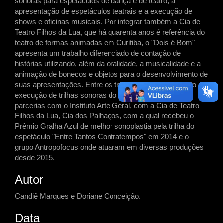
sonoras para espetáculos de dança e de teatro, a
apresentação de espetáculos teatrais e a execução de
shows e oficinas musicais. Por integrar também a Cia de
Teatro Filhos da Lua, que há quarenta anos é referência do
teatro de formas animadas em Curitiba, o "Dois é Bom"
apresenta um trabalho diferenciado de contação de
histórias utilizando, além da oralidade, a musicalidade e a
animação de bonecos e objetos para o desenvolvimento de
suas apresentações. Entre os trabalhos de composição e
execução de trilhas sonoras do duo destacam-se as
parcerias com o Instituto Arte Geral, com a Cia de Teatro
Filhos da Lua, Cia dos Palhaços, com a qual recebeu o
Prêmio Gralha Azul de melhor sonoplastia pela trilha do
espetáculo "Entre Tantos Contratempos" em 2014 e o
grupo Antropofocus onde atuaram em diversas produções
desde 2015.
Autor
Candiê Marques e Doriane Conceição.
Data