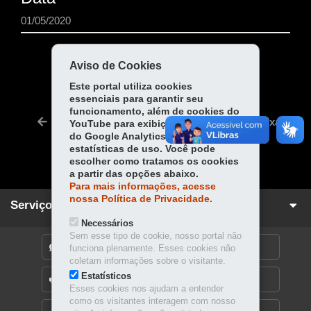
01/05/2020
COMPARTILHE:
Aviso de Cookies
Fa
W
Este portal utiliza cookies
essenciais para garantir seu
ce
ha
Tw
funcionamento, além de cookies do
bo
ts
Voltar
Início
Imprimir
Baixar
YouTube para exibição de vídeos e
itt
ok
Ap
do Google Analytics para coleta de
er
estatísticas de uso. Você pode
p
escolher como tratamos os cookies
a partir das opções abaixo.
Para mais informações, acesse
nossa Política de Privacidade.
Serviços para você!
Necessários
Sem esse tipo de cookie, nosso portal não
DENUNCIE CORRUPÇÃO
funciona plenamente. Esses cookies não
coletam informações sobre o visitante.
Estatísticos
OUVIDORIA
Esses cookies nos ajudam a entender
como os visitantes interagem com nosso