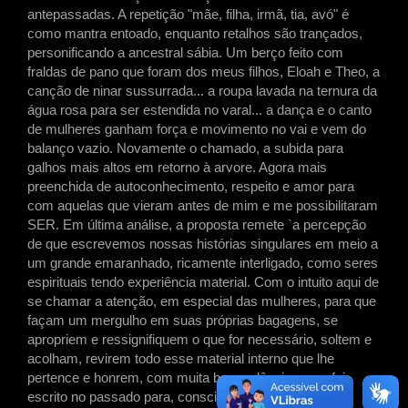
antepassadas. A repetição "mãe, filha, irmã, tia, avó" é
como mantra entoado, enquanto retalhos são trançados,
personificando a ancestral sábia. Um berço feito com
fraldas de pano que foram dos meus filhos, Eloah e Theo, a
canção de ninar sussurrada... a roupa lavada na ternura da
água rosa para ser estendida no varal... a dança e o canto
de mulheres ganham força e movimento no vai e vem do
balanço vazio. Novamente o chamado, a subida para
galhos mais altos em retorno à arvore. Agora mais
preenchida de autoconhecimento, respeito e amor para
com aquelas que vieram antes de mim e me possibilitaram
SER. Em última análise, a proposta remete `a percepção
de que escrevemos nossas histórias singulares em meio a
um grande emaranhado, ricamente interligado, como seres
espirituais tendo experiência material. Com o intuito aqui de
se chamar a atenção, em especial das mulheres, para que
façam um mergulho em suas próprias bagagens, se
apropriem e ressignifiquem o que for necessário, soltem e
acolham, revirem todo esse material interno que lhe
pertence e honrem, com muita benevolência o que foi
escrito no passado para, conscientemente, cocriarem