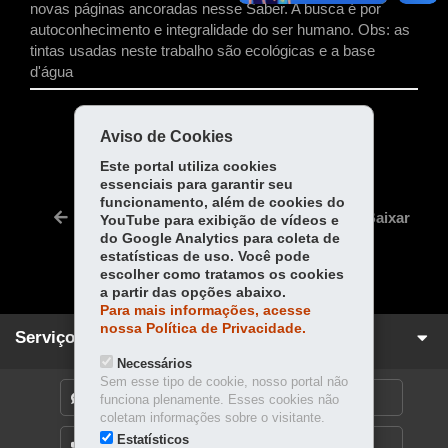
novas páginas ancoradas nesse Saber. A busca é por
autoconhecimento e integralidade do ser humano. Obs: as
tintas usadas neste trabalho são ecológicas e a base
d'água
COMPARTILHE:
Aviso de Cookies
Fa
W
Este portal utiliza cookies
essenciais para garantir seu
ce
ha
Tw
funcionamento, além de cookies do
bo
ts
Voltar
Início
Imprimir
Baixar
YouTube para exibição de vídeos e
itt
ok
Ap
do Google Analytics para coleta de
er
estatísticas de uso. Você pode
p
escolher como tratamos os cookies
a partir das opções abaixo.
Para mais informações, acesse
nossa Política de Privacidade.
Serviços para você!
Necessários
Sem esse tipo de cookie, nosso portal não
DENUNCIE CORRUPÇÃO
funciona plenamente. Esses cookies não
coletam informações sobre o visitante.
Estatísticos
OUVIDORIA