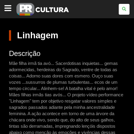
PARANÁ
CULTURA
Linhagem
Descrição
Mãe filha irmã tia avó... Sacerdotisas inquietas... gemas
adormecidas, herdeiras do Sagrado, ventre de todas as
coisas... Adorno suas dores com esmero. Ouço suas
vozes ...sussurros de plumas turbulentas... ecos de um
tempo circular... Alinhem-se! A batalha vital é pelo amor!
Mães filhas irmãs tias avós... O projeto vídeo performance
"Linhagem" tem por objetivo resgatar valores simples e
sagrados passados adiante pela minha ancestralidade
feminina. A ação acontece em torno de uma árvore da
chácara onde vivo, sendo que, do alto de seus galhos,
tintas são derramadas, impregnando lençóis dispostos
abaixo como menção às emoções e vivências dessas