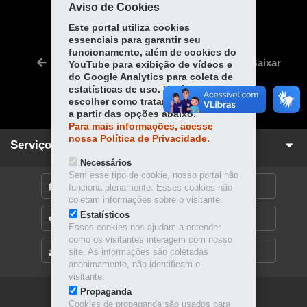
COMPARTILHE:
Aviso de Cookies
Fa
W
Este portal utiliza cookies
essenciais para garantir seu
ce
ha
Tw
funcionamento, além de cookies do
bo
ts
Voltar
Início
Imprimir
Baixar
YouTube para exibição de vídeos e
itt
ok
Ap
do Google Analytics para coleta de
er
estatísticas de uso. Você pode
p
escolher como tratamos os cookies
a partir das opções abaixo.
Para mais informações, acesse
nossa Política de Privacidade.
Serviços para você!
Necessários
Sem esse tipo de cookie, nosso portal não
DENUNCIE CORRUPÇÃO
funciona plenamente. Esses cookies não
coletam informações sobre o visitante.
Estatísticos
OUVIDORIA
Esses cookies nos ajudam a entender
como os visitantes interagem com nosso
MAPA DO SITE
site. As informações são coletadas
anonimamente, não identificam o
visitante.
Propaganda
Navegação
Cookies de propaganda são usados para