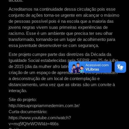
tecidos.
Acreditamos na continuidade dessa circulação pois esse
conjunto de ações torna-se urgente em alcançar o máximo
de pessoas possível pois é na escola que a maioria das
jovens negras vivem suas primeiras experiências de
racismo. Esse é um ambiente que precisa ter seu olhar
transformado, tornando-se um lugar de acolhimento para
essa juventude desenvolver-se com segurança.
Este projeto cumpre parte das diretrizes da Década da
Igualdade Social estabelecidas pela SEPIR em 25 de julho
de 2015 (dia da mulher afro latina caribenha), onde a
criação de um espaço de aprendizado e troca possibilitam
a desconstrução de um local de contemplação e
distanciamento, uma vez que as obras são um convite à
interação.
Site do projeto:
http://desapropriammedemim.com.br/
Curta-documentário:
https://www.youtube.com/watch?
v=mq5fQhrWOWI&t=466s