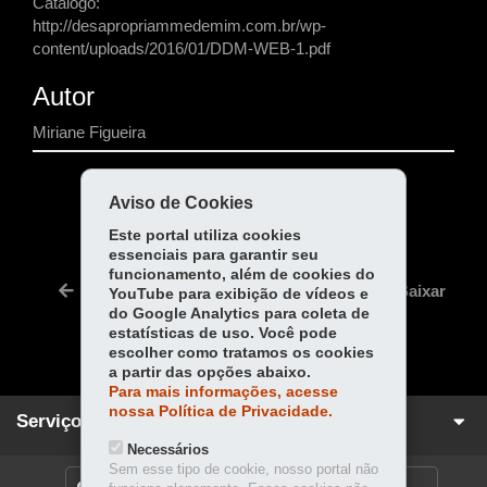
Catálogo:
http://desapropriammedemim.com.br/wp-
content/uploads/2016/01/DDM-WEB-1.pdf
Autor
Miriane Figueira
COMPARTILHE:
Aviso de Cookies
Fa
W
Este portal utiliza cookies
essenciais para garantir seu
ce
ha
Tw
funcionamento, além de cookies do
bo
ts
Voltar
Início
Imprimir
Baixar
YouTube para exibição de vídeos e
itt
ok
Ap
do Google Analytics para coleta de
er
estatísticas de uso. Você pode
p
escolher como tratamos os cookies
a partir das opções abaixo.
Para mais informações, acesse
nossa Política de Privacidade.
Serviços para você!
Necessários
Sem esse tipo de cookie, nosso portal não
DENUNCIE CORRUPÇÃO