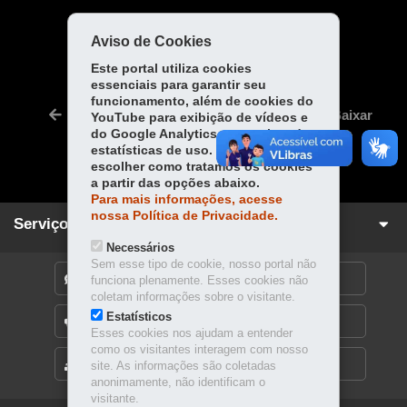
COMPARTILHE:
Aviso de Cookies
Fa
W
Este portal utiliza cookies
essenciais para garantir seu
ce
ha
Tw
funcionamento, além de cookies do
bo
ts
Voltar
Início
Imprimir
Baixar
YouTube para exibição de vídeos e
itt
ok
Ap
do Google Analytics para coleta de
er
estatísticas de uso. Você pode
p
escolher como tratamos os cookies
a partir das opções abaixo.
Para mais informações, acesse
nossa Política de Privacidade.
Serviços para você!
Necessários
Sem esse tipo de cookie, nosso portal não
DENUNCIE CORRUPÇÃO
funciona plenamente. Esses cookies não
coletam informações sobre o visitante.
Estatísticos
OUVIDORIA
Esses cookies nos ajudam a entender
como os visitantes interagem com nosso
MAPA DO SITE
site. As informações são coletadas
anonimamente, não identificam o
visitante.