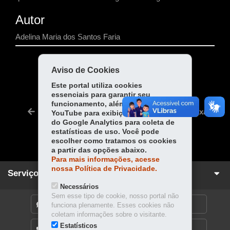
Autor
Adelina Maria dos Santos Faria
COMPARTILHE:
Aviso de Cookies
Fa
W
Este portal utiliza cookies
essenciais para garantir seu
ce
ha
Tw
funcionamento, além de cookies do
bo
ts
Voltar
Início
Imprimir
Baixar
YouTube para exibição de vídeos e
itt
ok
Ap
do Google Analytics para coleta de
er
estatísticas de uso. Você pode
p
escolher como tratamos os cookies
a partir das opções abaixo.
Para mais informações, acesse
nossa Política de Privacidade.
Serviços para você!
Necessários
Sem esse tipo de cookie, nosso portal não
DENUNCIE CORRUPÇÃO
funciona plenamente. Esses cookies não
coletam informações sobre o visitante.
Estatísticos
OUVIDORIA