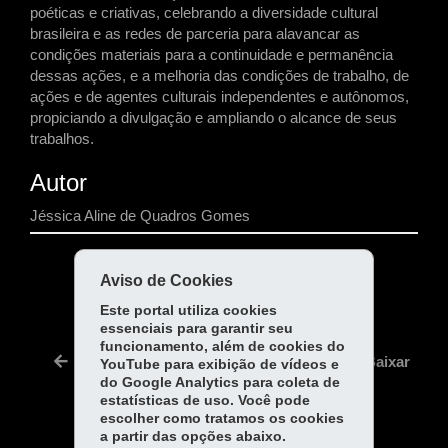
poéticas e criativas, celebrando a diversidade cultural
brasileira e as redes de parceria para alavancar as
condições materiais para a continuidade e permanência
dessas ações, e a melhoria das condições de trabalho, de
ações e de agentes culturais independentes e autônomos,
propiciando a divulgação e ampliando o alcance de seus
trabalhos.
Autor
Jéssica Aline de Quadros Gomes
COMPARTILHE:
Aviso de Cookies
Fa
W
Este portal utiliza cookies
essenciais para garantir seu
ce
ha
Tw
funcionamento, além de cookies do
bo
ts
Voltar
Início
Imprimir
Baixar
YouTube para exibição de vídeos e
itt
ok
Ap
do Google Analytics para coleta de
er
estatísticas de uso. Você pode
p
escolher como tratamos os cookies
a partir das opções abaixo.