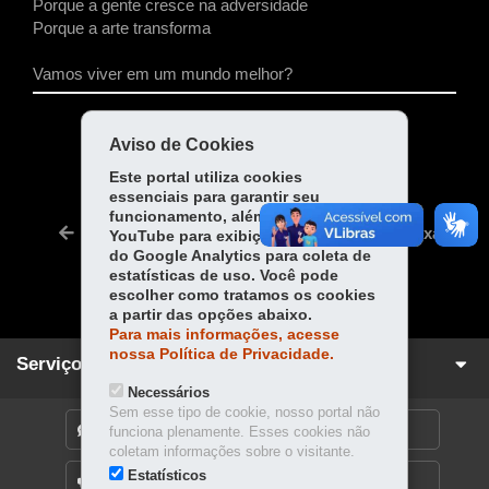
Porque a gente cresce na adversidade
Porque a arte transforma
Vamos viver em um mundo melhor?
COMPARTILHE:
Aviso de Cookies
Fa
W
Este portal utiliza cookies
essenciais para garantir seu
ce
ha
Tw
funcionamento, além de cookies do
bo
ts
Voltar
Início
Imprimir
Baixar
YouTube para exibição de vídeos e
itt
ok
Ap
do Google Analytics para coleta de
er
estatísticas de uso. Você pode
p
escolher como tratamos os cookies
a partir das opções abaixo.
Para mais informações, acesse
nossa Política de Privacidade.
Serviços para você!
Necessários
Sem esse tipo de cookie, nosso portal não
DENUNCIE CORRUPÇÃO
funciona plenamente. Esses cookies não
coletam informações sobre o visitante.
Estatísticos
OUVIDORIA