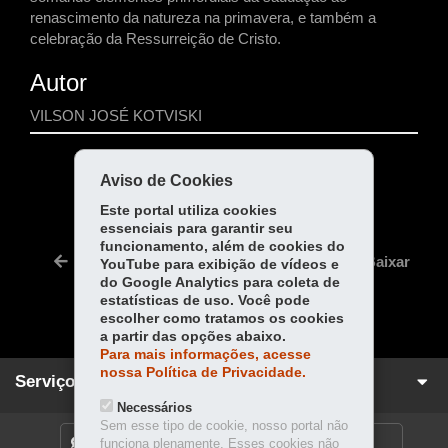
renascimento da natureza na primavera, e também a
celebração da Ressurreição de Cristo.
Autor
VILSON JOSÉ KOTVISKI
COMPARTILHE:
Aviso de Cookies
Fa
W
Este portal utiliza cookies
essenciais para garantir seu
ce
ha
Tw
funcionamento, além de cookies do
bo
ts
Voltar
Início
Imprimir
Baixar
YouTube para exibição de vídeos e
itt
ok
Ap
do Google Analytics para coleta de
er
estatísticas de uso. Você pode
p
escolher como tratamos os cookies
a partir das opções abaixo.
Para mais informações, acesse
nossa Política de Privacidade.
Serviços para você!
Necessários
Sem esse tipo de cookie, nosso portal não
DENUNCIE CORRUPÇÃO
funciona plenamente. Esses cookies não