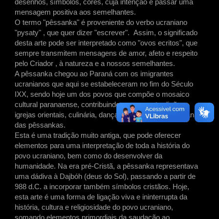
desenhos, símbolos, cores, cuja intenção é passar uma
mensagem positiva aos semelhantes.
O termo "pêssanka" é proveniente do verbo ucraniano
"pysaty" , que quer dizer "escrever". Assim, o significado
desta arte pode ser interpretado como "ovos ecritos", que
sempre transmitem mensagens de amor, afeto e respeito
pelo Criador , à natureza e a nossos semelhantes.
A pêssanka chegou ao Paraná com os imigrantes
ucranianos que aqui se estabeleceram no fim do Século
IXX, sendo hoje um dos povos que compõe o mosaico
cultural paranaense, contribuindo com suas tradições,
igrejas orientais, culinária, danças folclóricas e o artesanato
das pêssankas.
Esta é uma tradição muito antiga, que pode oferecer
elementos para uma interpretação de toda a história do
povo ucraniano, bem como do desenvolver da
humanidade. Na era pré-Cristã, a pêssanka representava
uma dádiva à Dajbóh (deus do Sol), passando a partir de
988 d.C. a incorporar também símbolos cristãos. Hoje,
esta arte é uma forma de ligação viva e ininterrupta da
história, cultura e religiosidade do povo ucraniano,
somando elementos primordiais da saudação ao