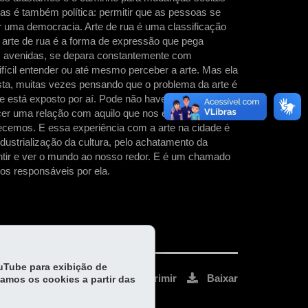
Mas é também política: permitir que as pessoas se
r uma democracia. Arte de rua é uma classificação
a arte de rua é a forma de expressão que pega
as avenidas, se depara constantemente com
fícil entender ou até mesmo perceber a arte. Mas ela
ta, muitas vezes pensando que o problema da arte é
ue está exposto por aí. Pode não haver um único
ecer uma relação com aquilo que nos é mostrado. Não
ecemos. E essa experiência com a arte na cidade é
ustrialização da cultura, pelo achatamento da
entir e ver o mundo ao nosso redor. E é um chamado
os responsáveis por ela.
ouTube para exibição de
Voltar
Início
Imprimir
Baixar
tamos os cookies a partir das