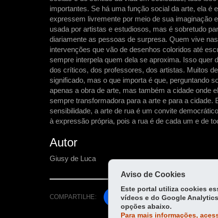
importantes. Se há uma função social da arte, ela é 
expressem livremente por meio de sua imaginação est
usada por artistas e estudiosos, mas é sobretudo par
diariamente as pessoas de surpresa. Quem vive nas
intervenções que vão de desenhos coloridos até escu
sempre interpela quem dela se aproxima. Isso quer 
dos críticos, dos professores, dos artistas. Muitos
significado, mas o que importa é que, perguntando 
apenas a obra de arte, mas também a cidade onde el
sempre transformadora para a arte e para a cidade.
sensibilidade, a arte de rua é um convite democrát
à expressão própria, pois a rua é de cada um e de t
Autor
Giusy de Luca
Aviso de Cookies
Este portal utiliza cookies 
COMPARTILHE:
Fa
vídeos e do Google Analytics
opções abaixo.
ce
Para mais informações, acess
Tw