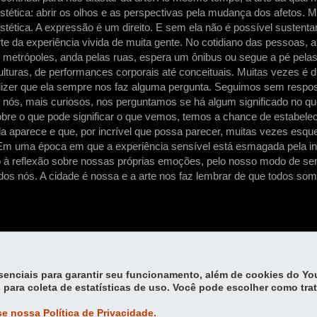
estética: abrir os olhos e as perspectivas pela mudança dos afetos. 
ética. A expressão é um direito. E sem ela não é possível sustenta
te da experiência vivida de muita gente. No cotidiano das pessoas, 
 metrópoles, anda pelas ruas, espera um ônibus ou segue a pé pel
lturas, de performances corporais até conceituais. Muitas vezes é di
dizer que ela sempre nos faz alguma pergunta. Seguimos sem respos
 de nós, mais curiosos, nos perguntamos se há algum significado no q
sobre o que pode significar o que vemos, temos a chance de estabel
a aparece e que, por incrível que possa parecer, muitas vezes esqu
 Em uma época em que a experiência sensível está esmagada pela ind
ico à reflexão sobre nossas próprias emoções, pelo nosso modo de s
odos nós. A cidade é nossa e a arte nos faz lembrar de que todos som
essenciais para garantir seu funcionamento, além de cookies do Y
 para coleta de estatísticas de uso. Você pode escolher como tra
e nossa Política de Privacidade.