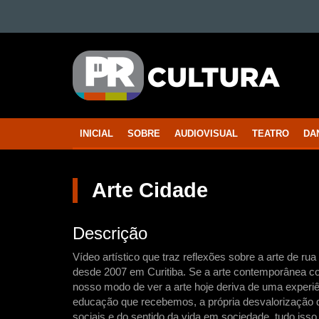
Ir para o conteúdo
Ir para a navegação
PARANÁ
Ir para a busca
CULTURA
Mapa do site
INICIAL
SOBRE
AUDIOVISUAL
TEATRO
DA
Navegação
principal
Arte Cidade
Descrição
Vídeo artístico que traz reflexões sobre a arte de r
desde 2007 em Curitiba. Se a arte contemporânea co
nosso modo de ver a arte hoje deriva de uma experi
educação que recebemos, a própria desvalorização da
sociais e do sentido da vida em sociedade, tudo iss