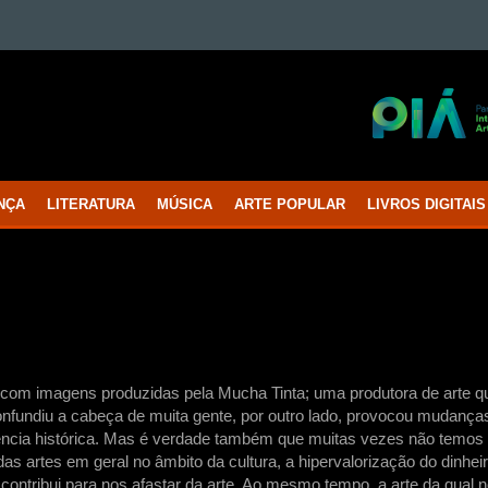
NÇA
LITERATURA
MÚSICA
ARTE POPULAR
LIVROS DIGITAIS
ua com imagens produzidas pela Mucha Tinta; uma produtora de arte q
nfundiu a cabeça de muita gente, por outro lado, provocou mudança
ência histórica. Mas é verdade também que muitas vezes não temos 
s artes em geral no âmbito da cultura, a hipervalorização do dinhe
o contribui para nos afastar da arte. Ao mesmo tempo, a arte da qua